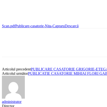
Scan.pdfPublicare-casatorie-Nita-Capraru
Descarcă
Articolul precedent
PUBLICARE CASATORIE GRIGORIE-ETEG
Articolul următor
PUBLICATIE CASATORIE MIHIAI FLORI GA
administrator
Director